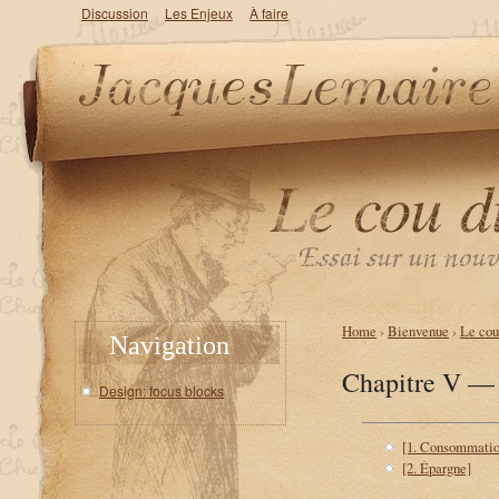
Discussion
Les Enjeux
À faire
Home
›
Bienvenue
›
Le cou
Navigation
Chapitre V — 
Design: focus blocks
[1. Consommatio
[2. Épargne]